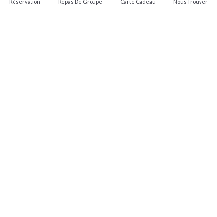
Réservation
Repas De Groupe
Carte Cadeau
Nous Trouver
Profitez du
soleil au Mas
du Couchant !
À partir de mai et jusqu’à septembre, venez vous
détendre dans notre espace extérieur avec mise
à disposition de transats et beds
EN SAVOIR PLUS