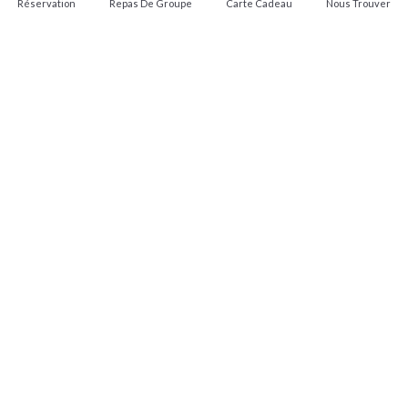
Réservation
Repas De Groupe
Carte Cadeau
Nous Trouver
Profitez du
soleil au Mas
du Couchant !
À partir de mai et jusqu’à septembre, venez vous
détendre dans notre espace extérieur avec mise
à disposition de transats et beds
EN SAVOIR PLUS